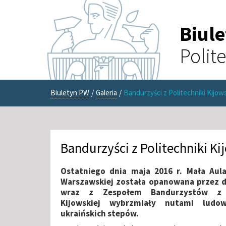
Biul
Polit
Biuletyn PW
/
Galeria
/
Bandurzyści z Politechniki Kijows
Bandurzyści z Politechniki Ki
Ostatniego dnia maja 2016 r. Mała Aula
Warszawskiej została opanowana przez d
wraz z Zespołem Bandurzystów z P
Kijowskiej wybrzmiały nutami ludow
ukraińskich stepów.