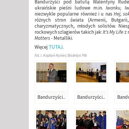
Bandurzyści pod batutą Walentyny Rude
ukraińskie pieśni ludowe m.in.
Iwanku, I
niezwykle popularne również i u nas
Hej, so
różnych stron świata (Armenii, Bułgarii
charyzmatycznych, młodych solistów. Nie
rockowych szlagierów takich jak:
It’s My Life
z 
Matters
- Metalliki.
Więcej
TUTAJ
.
fot. I. Koptoń-Ryniec/Biuletyn PW
Bandurzyści...
Bandurzyści...
Bandu