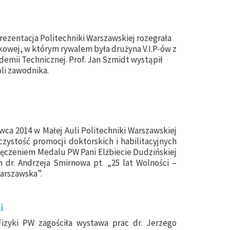
rezentacja Politechniki Warszawskiej rozegrała
tkowej, w którym rywalem była drużyna V.I.P-ów z
emii Technicznej. Prof. Jan Szmidt wystąpił
li zawodnika.
wca 2014 w Małej Auli Politechniki Warszawskiej
czystość promocji doktorskich i habilitacyjnych
ęczeniem Medalu PW Pani Elżbiecie Dudzińskiej
 dr. Andrzeja Smirnowa pt. „25 lat Wolności –
arszawska”.
i
izyki PW zagościła wystawa prac dr. Jerzego