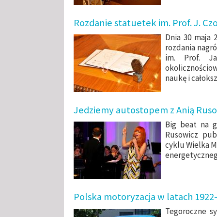
Rozdanie statuetek im. Prof. J. Cz
Dnia 30 maja 
rozdania nagr
im. Prof. J
okolicznościo
naukę i całoksz
Jedziemy autostopem z Anią Ruso
Big beat na g
Rusowicz pub
cyklu Wielka M
energetyczneg
Polska motoryzacja w latach 1922
Tegoroczne s