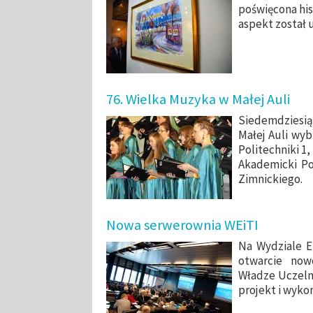
poświęcona his
aspekt został 
76. Wielka Muzyka w Małej Auli
Siedemdziesi
Małej Auli wy
Politechniki 1
Akademicki Po
Zimnickiego.
Nowa serwerownia WEiTI
Na Wydziale El
otwarcie now
Władze Uczelni
projekt i wyko