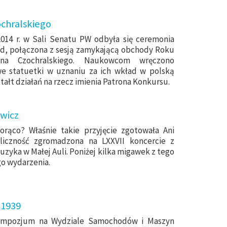
ochralskiego
2014 r. w Sali Senatu PW odbyła się ceremonia
ód, połączona z sesją zamykającą obchody Roku
ana Czochralskiego. Naukowcom wręczono
we statuetki w uznaniu za ich wkład w polską
tałt działań na rzecz imienia Patrona Konkursu.
wicz
orąco? Właśnie takie przyjęcie zgotowała Ani
liczność zgromadzona na LXXVII koncercie z
uzyka w Małej Auli. Poniżej kilka migawek z tego
o wydarzenia.
-1939
ympozjum na Wydziale Samochodów i Maszyn