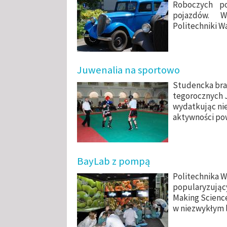
Roboczych po
pojazdów. W
Politechniki W
Juwenalia na sportowo
Studencka brać
tegorocznych J
wydatkując nie
aktywności po
BayLab z pompą
Politechnika W
popularyzujący
Making Science
w niezwykłym 