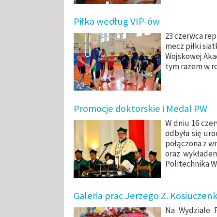
Piłka według VIP-ów
23 czerwca rep
mecz piłki sia
Wojskowej Akad
tym razem w ro
Promocje doktorskie i Medal PW
W dniu 16 czer
odbyła się uro
połączona z wr
oraz wykładem
Politechnika W
Galeria prac Jerzego Z. Kosiuczenk
Na Wydziale F