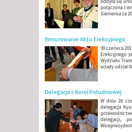
odbyła się uro
połączona z w
Siemensa za 20
Wmurowanie Aktu Erekcyjnego
30 czerwca 201
Erekcyjnego 
Wydziału Trans
wzięły udział 
Delegacja z Korei Południowej
W dniu 26 cze
delegacja Kyu
przewodnictw
delegacji, 
Wiceprezydent