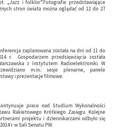
. „Jazz i folklor”.Fotografie przedstawiające
nych stron świata można oglądać od 12 do 27
nferencja zaplanowana została na dni od 11 do
014 r. Gospodarzem przedsięwzięcia została
Warszawska z Instytutem Radioelektroniki. W
zewidziano m.in.: sesje plenarne, panele
stawy i prezentacje filmowe.
 kontynuuje prace nad Studium Wykonalności
tawu Rakietowego Krótkiego Zasięgu. Kolejne
rtnerami projektu i dziennikarzami odbyło się
2014 r. w Sali Senatu PW.