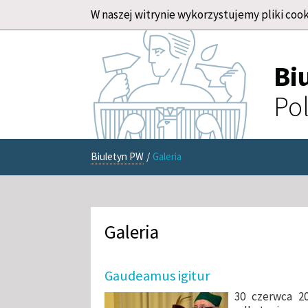
W naszej witrynie wykorzystujemy pliki cook
Bi
Pol
Biuletyn PW
/
Galeria
Galeria
Gaudeamus igitur
30 czerwca 20