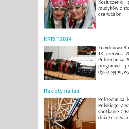
Kosiuczenki pt
muzyków z róż
czerwca br.
KRRiT 2014
Trzydniowa Ko
13 czerwca 2
Politechnika 
programie pr
dyskusyjne, wy
Rakiety na fali
Politechnika
Polskiego Zes
spotkanie z Pa
dnia 2 czerwca 