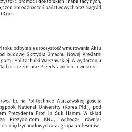
czystość promocji doktorskich i habilitacyjnych,
ręczeniem odznaczeń państwowych oraz Nagród
13 rok.
4 roku odbyła się uroczystość wmurowania Aktu
pod budowę Skrzydła Gmachu Nowej Kreślarni
portu Politechniki Warszawskiej. W wydarzeniu
Władze Uczelni oraz Przedstawiciele Inwestora.
rwca br. na Politechnice Warszawskiej gościła
ngpook National University (Korea Płd.), pod
em Prezydenta Prof. In Suk Hamm. W skład
poza Prezydentem KNU, wchodził również
 ds. międzynarodowych oraz grupa profesorów.