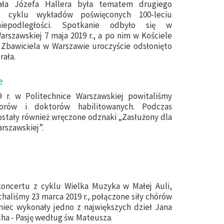
ała Józefa Hallera była tematem drugiego
z cyklu wykładów poświęconych 100-leciu
niepodległości. Spotkanie odbyło się w
arszawskiej 7 maja 2019 r., a po nim w Kościele
 Zbawiciela w Warszawie uroczyście odsłonięto
rała.
e
 r. w Politechnice Warszawskiej powitaliśmy
orów i doktorów habilitowanych. Podczas
ostały również wręczone odznaki „Zasłużony dla
arszawskiej”.
koncertu z cyklu Wielka Muzyka w Małej Auli,
haliśmy 23 marca 2019 r., połączone siły chórów
miec wykonały jedno z największych dzieł Jana
ha - Pasję według św. Mateusza.