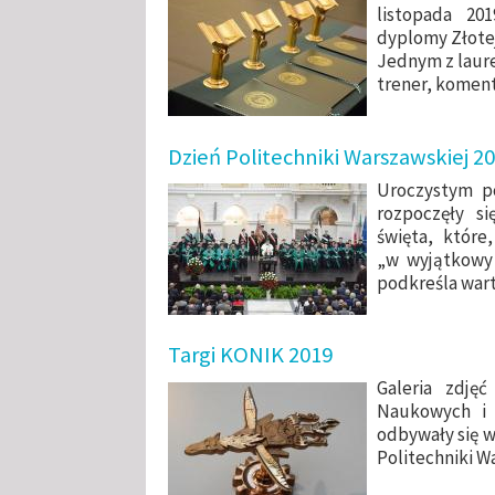
listopada 20
dyplomy Złotej
Jednym z laure
trener, koment
Dzień Politechniki Warszawskiej 2
Uroczystym p
rozpoczęły si
święta, które
„w wyjątkowy
podkreśla wart
Targi KONIK 2019
Galeria zdję
Naukowych i 
odbywały się w
Politechniki W