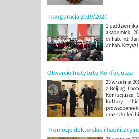
Inauguracja 2019/2020
1 października
akademicki 20
dr hab. inż. J
dr hab. Krzyszt
Otwarcie Instytutu Konfucjusza
23 września 20
z Beijing Jiao
Konfucjusza. 
kultury chi
prowadzenie k
oraz szkoleń b
Promocje doktorskie i habilitacyjn
25 czerwca 201