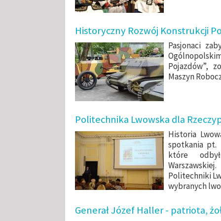
Historyczny Rozwój Konstrukcji P
Pasjonaci zab
Ogólnopolskim
Pojazdów”, z
Maszyn Roboczy
Politechnika Lwowska dla Rzeczyp
Historia Lwow
spotkania pt.
które odby
Warszawskiej.
Politechniki L
wybranych lwo
Generał Józef Haller - patriota, żo