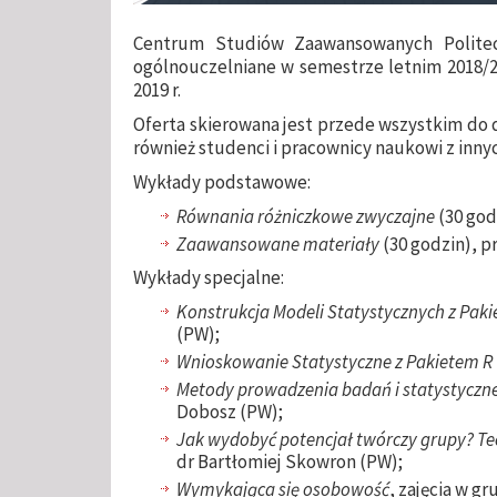
Centrum Studiów Zaawansowanych Politec
ogólnouczelniane w semestrze letnim 2018/2
2019 r.
Oferta skierowana jest przede wszystkim do 
również studenci i pracownicy naukowi z inny
Wykłady podstawowe:
Równania różniczkowe zwyczajne
(30 god
Zaawansowane materiały
(30 godzin), p
Wykłady specjalne:
Konstrukcja Modeli Statystycznych z Pak
(PW);
Wnioskowanie Statystyczne z Pakietem R
Metody prowadzenia badań i statystyczne
Dobosz (PW);
Jak wydobyć potencjał twórczy grupy? Tec
dr Bartłomiej Skowron (PW);
Wymykająca się osobowość
, zajęcia w g