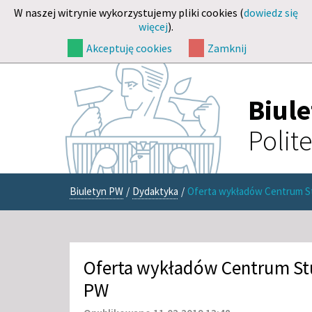
W naszej witrynie wykorzystujemy pliki cookies (
dowiedz się
więcej
).
Akceptuję cookies
Zamknij
Biul
Polit
Biuletyn PW
/
Dydaktyka
/
Oferta wykładów Centrum 
Oferta wykładów Centrum S
PW