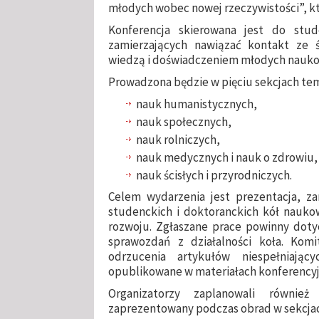
młodych wobec nowej rzeczywistości”, któ
Konferencja skierowana jest do stu
zamierzających nawiązać kontakt ze
wiedzą i doświadczeniem młodych nauk
Prowadzona będzie w pięciu sekcjach te
nauk humanistycznych,
nauk społecznych,
nauk rolniczych,
nauk medycznych i nauk o zdrowiu,
nauk ścisłych i przyrodniczych.
Celem wydarzenia jest prezentacja, 
studenckich i doktoranckich kół nauko
rozwoju. Zgłaszane prace powinny doty
sprawozdań z działalności koła. Komi
odrzucenia artykułów niespełniają
opublikowane w materiałach konferencyj
Organizatorzy zaplanowali równie
zaprezentowany podczas obrad w sekcja