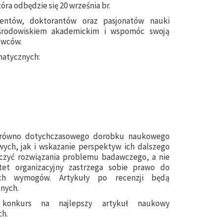
ra odbędzie się 20 września br.
dentów, doktorantów oraz pasjonatów nauki
 środowiskiem akademickim i wspomóc swoją
owców.
matycznych:
zarówno dotychczasowego dorobku naukowego
wych, jak i wskazanie perspektyw ich dalszego
czyć rozwiązania problemu badawczego, a nie
tet organizacyjny zastrzega sobie prawo do
cych wymogów. Artykuły po recenzji będą
nych.
ż konkurs na najlepszy artykuł naukowy
ch.