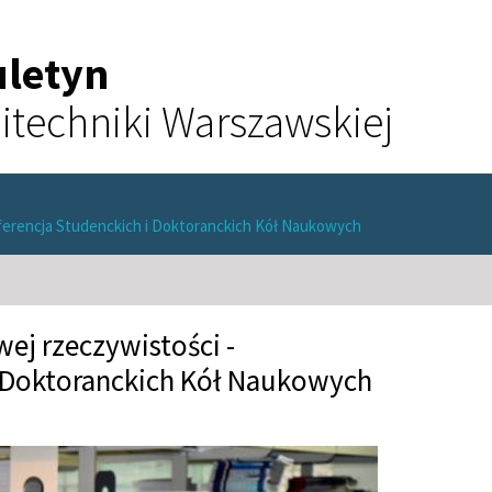
uletyn
itechniki Warszawskiej
erencja Studenckich i Doktoranckich Kół Naukowych
j rzeczywistości -
i Doktoranckich Kół Naukowych