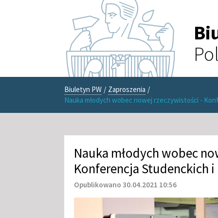
Bi
Pol
Biuletyn PW
/
Zaproszenia
/
Nauka młodych wobec nowej rzeczywistości - Konf
Nauka młodych wobec nowe
Konferencja Studenckich 
Opublikowano 30.04.2021 10:56