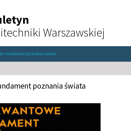
uletyn
itechniki Warszawskiej
ko fundament poznania świata
undament poznania świata