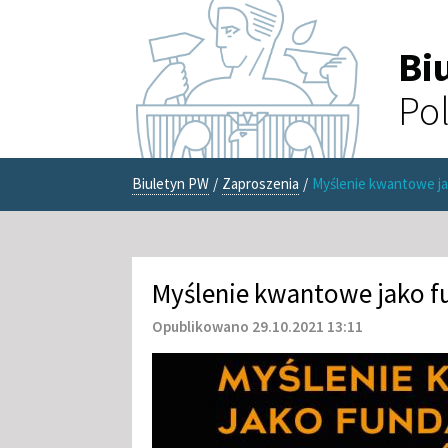
Bi
Pol
Biuletyn PW
/
Zaproszenia
/
Myślenie kwantowe ja
Myślenie kwantowe jako f
Opublikowano 29.10.2021 13:11