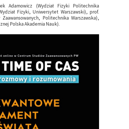
zek Adamowicz (Wydział Fizyki Politechnika
ydział Fizyki, Uniwersytet Warszawski), prof.
 Zaawansowanych, Politechnika Warszawska),
cznej Polska Akademia Nauk).