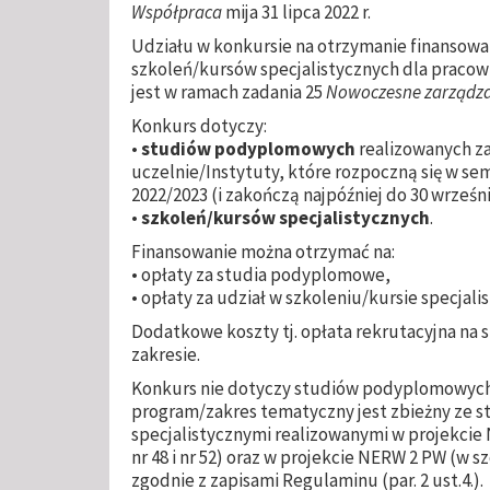
Współpraca
mija 31 lipca 2022 r.
Udziału w konkursie na otrzymanie finanso
szkoleń/kursów specjalistycznych dla pracow
jest w ramach zadania 25
Nowoczesne zarządzan
Konkurs dotyczy:
•
studiów podyplomowych
realizowanych za
uczelnie/Instytuty, które rozpoczną się w 
2022/2023 (i zakończą najpóźniej do 30 września
•
szkoleń/kursów specjalistycznych
.
Finansowanie można otrzymać na:
• opłaty za studia podyplomowe,
• opłaty za udział w szkoleniu/kursie specjali
Dodatkowe koszty tj. opłata rekrutacyjna na 
zakresie.
Konkurs nie dotyczy studiów podyplomowych
program/zakres tematyczny jest zbieżny ze 
specjalistycznymi realizowanymi w projekci
nr 48 i nr 52) oraz w projekcie NERW 2 PW (w s
zgodnie z zapisami Regulaminu (par. 2 ust.4.).