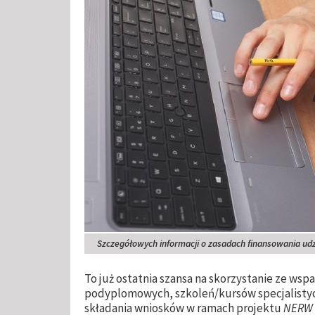
Szczegółowych informacji o zasadach finansowania udz
To już ostatnia szansa na skorzystanie ze wsp
podyplomowych, szkoleń/kursów specjalisty
składania wniosków w ramach projektu
NERW 2