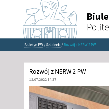
Biul
Polit
Biuletyn PW
/
Szkolenia
/
Rozwój z NERW 2 PW
Rozwój z NERW 2 PW
18.07.2022 14:37