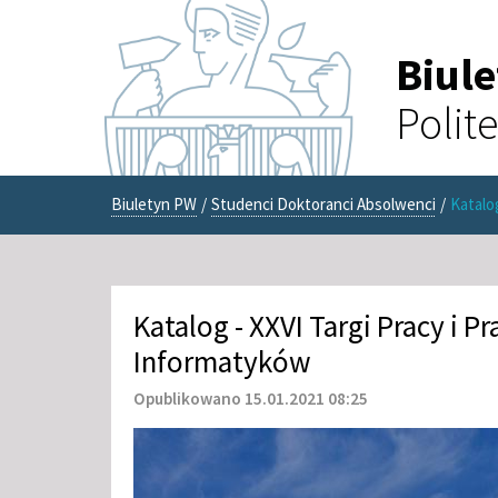
Biul
Polit
Biuletyn PW
/
Studenci Doktoranci Absolwenci
/
Katalo
Katalog - XXVI Targi Pracy i P
Informatyków
Opublikowano 15.01.2021 08:25