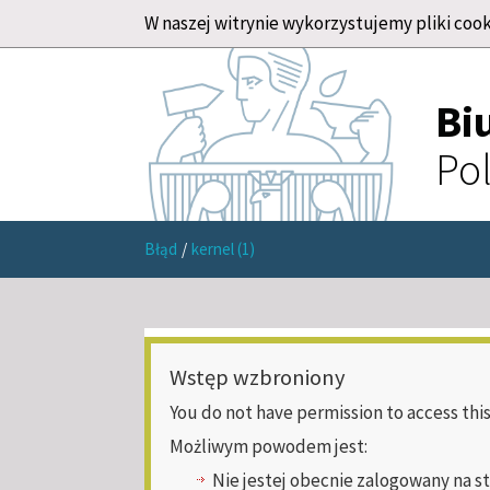
W naszej witrynie wykorzystujemy pliki cook
Bi
Pol
Błąd
/
kernel (1)
Wstęp wzbroniony
You do not have permission to access this
Możliwym powodem jest:
Nie jestej obecnie zalogowany na s