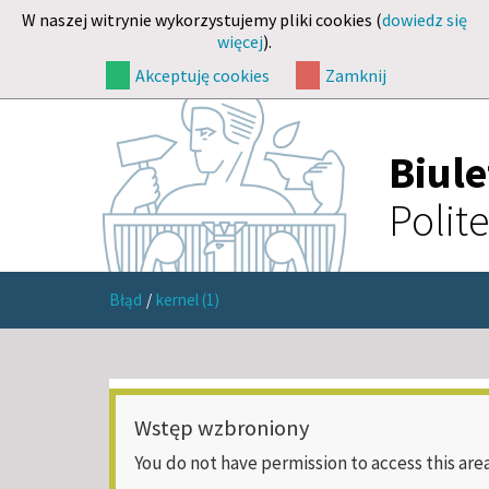
W naszej witrynie wykorzystujemy pliki cookies (
dowiedz się
więcej
).
Akceptuję cookies
Zamknij
Biul
Polit
Błąd
/
kernel (1)
Wstęp wzbroniony
You do not have permission to access this area