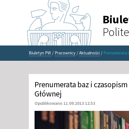
Biul
Polit
Biuletyn PW
/
Pracownicy
/
Aktualności
/
Prenumerata i
Prenumerata baz i czasopism 
Głównej
Opublikowano 11.09.2013 12:53