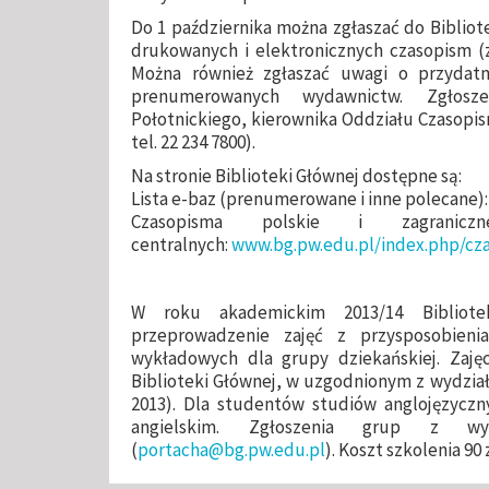
Do 1 października można zgłaszać do Bibliot
drukowanych i elektronicznych czasopism (z
Można również zgłaszać uwagi o przydatn
prenumerowanych wydawnictw. Zgłosz
Połotnickiego, kierownika Oddziału Czasopis
tel. 22 234 7800).
Na stronie Biblioteki Głównej dostępne są:
Lista e-baz (prenumerowane i inne polecane)
Czasopisma polskie i zagranic
centralnych:
www.bg.pw.edu.pl/index.php/cz
W roku akademickim 2013/14 Bibliot
przeprowadzenie zajęć z przysposobien
wykładowych dla grupy dziekańskiej. Zaj
Biblioteki Głównej, w uzgodnionym z wydział
2013). Dla studentów studiów anglojęzycz
angielskim. Zgłoszenia grup z wyd
(
portacha@bg.pw.edu.pl
). Koszt szkolenia 90