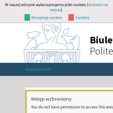
W naszej witrynie wykorzystujemy pliki cookies (
dowiedz się
więcej
).
Akceptuję cookies
Zamknij
Biul
Polit
Błąd
/
kernel (1)
Wstęp wzbroniony
You do not have permission to access this area