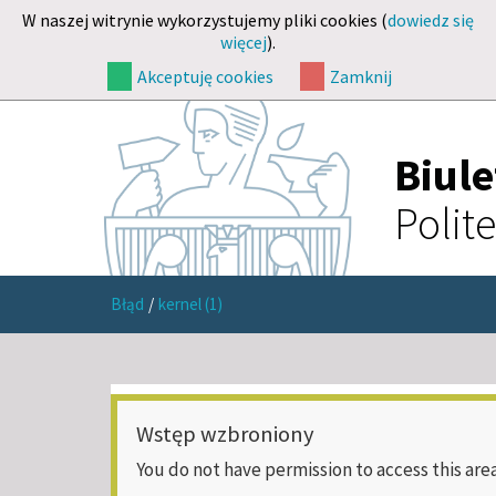
W naszej witrynie wykorzystujemy pliki cookies (
dowiedz się
więcej
).
Akceptuję cookies
Zamknij
Biul
Polit
Błąd
/
kernel (1)
Wstęp wzbroniony
You do not have permission to access this area