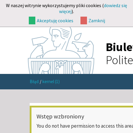
W naszej witrynie wykorzystujemy pliki cookies (
dowiedz się
więcej
).
Akceptuję cookies
Zamknij
Biul
Polit
Błąd
/
kernel (1)
Wstęp wzbroniony
You do not have permission to access this area