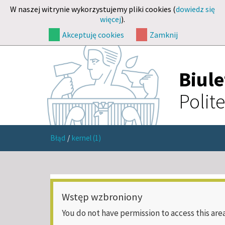
W naszej witrynie wykorzystujemy pliki cookies (
dowiedz się
więcej
).
Akceptuję cookies
Zamknij
Biul
Polit
Błąd
/
kernel (1)
Wstęp wzbroniony
You do not have permission to access this area