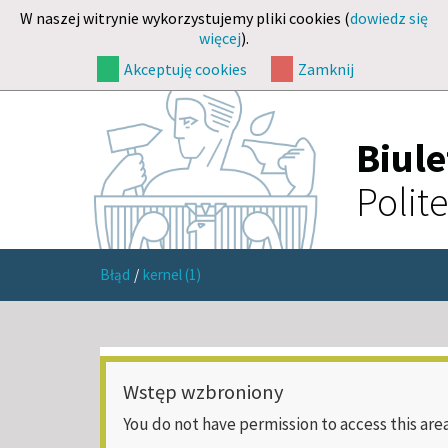
W naszej witrynie wykorzystujemy pliki cookies (
dowiedz się
więcej
).
Akceptuję cookies
Zamknij
Biul
Polit
Błąd
/
kernel (1)
Wstęp wzbroniony
You do not have permission to access this area