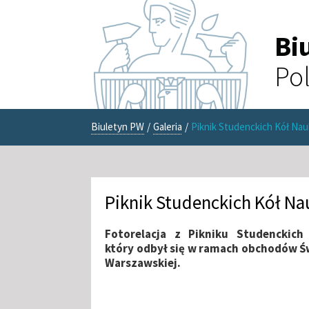
Bi
Pol
Biuletyn PW
/
Galeria
/
Piknik Studenckich Kół Na
Piknik Studenckich Kół N
Fotorelacja z Pikniku Studenckic
który odbył się w ramach obchodów Św
Warszawskiej.