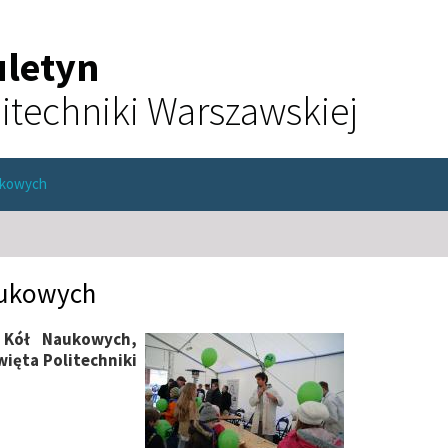
uletyn
itechniki Warszawskiej
ukowych
aukowych
h Kół Naukowych,
ięta Politechniki