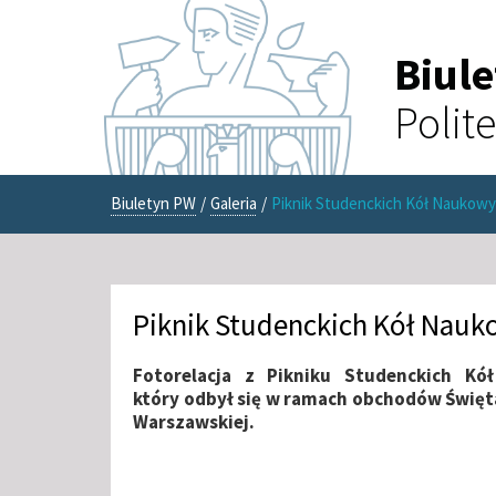
Biul
Polit
Biuletyn PW
/
Galeria
/
Piknik Studenckich Kół Naukow
Piknik Studenckich Kół Nau
Fotorelacja z Pikniku Studenckich Kó
który odbył się w ramach obchodów Święta
Warszawskiej.