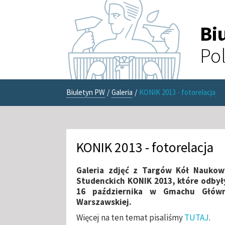
Bi
Pol
Biuletyn PW
/
Galeria
/
KONIK 2013 - fotorelacja
KONIK 2013 - fotorelacja
Galeria zdjęć z Targów Kół Naukowy
Studenckich KONIK 2013, które odbyły
16 października w Gmachu Główn
Warszawskiej.
Więcej na ten temat pisaliśmy
TUTAJ
.